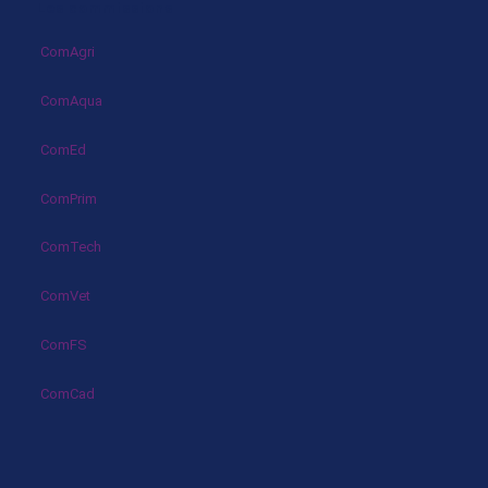
Les commissions
ComAgri
ComAqua
ComEd
ComPrim
ComTech
ComVet
ComFS
ComCad