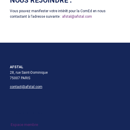
NOUS REJOINDRE
:
Vous pouvez manifester votre intérêt pour la ComEd en nous
contactant à l’adresse suivante :
afstal@afstal.com
AFSTAL
28, rue Saint-Dominique
75007 PARIS
contact@afstal.com
Infos pratiques
Espace membre