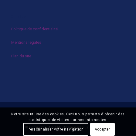
En plus
Politique de confidentialité
Mentions légales
Plan du site
Notre site utilise des cookies. Ceci nous permets d'obtenir des
statistiques de visites sur nos internautes.
© Copyright – AFSTAL |
Agence web Le Plus Du Web
Personnaliser votre navigation
Accepter