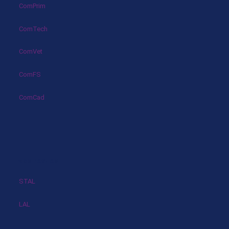
ComPrim
ComTech
ComVet
ComFS
ComCad
Nos revues
STAL
LAL