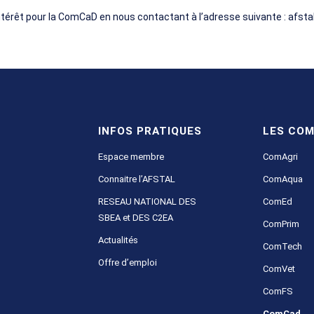
térêt pour la ComCaD en nous contactant à l’adresse suivante : afst
INFOS PRATIQUES
LES COM
Espace membre
ComAgri
Connaitre l’AFSTAL
ComAqua
RESEAU NATIONAL DES
ComEd
SBEA et DES C2EA
ComPrim
Actualités
ComTech
Offre d’emploi
ComVet
ComFS
ComCad