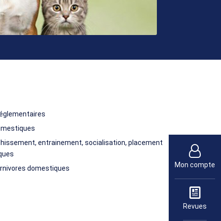
 réglementaires
domestiques
chissement, entrainement, socialisation, placement
iques
Mon compte
arnivores domestiques
Revues