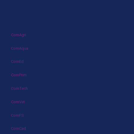
Les commissions
ComAgri
ComAqua
ComEd
ComPrim
ComTech
ComVet
ComFS
ComCad