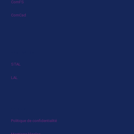
ComFS
ComCad
Nos revues
STAL
LAL
En plus
Politique de confidentialité