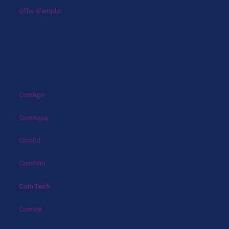
Offre d’emploi
Les commissions
ComAgri
ComAqua
ComEd
ComPrim
ComTech
ComVet