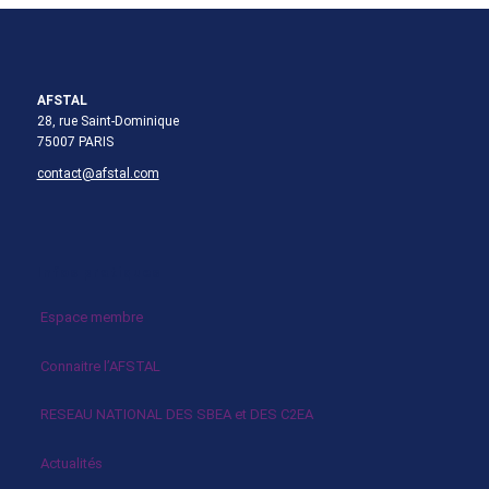
AFSTAL
28, rue Saint-Dominique
75007 PARIS
contact@afstal.com
Infos pratiques
Espace membre
Connaitre l’AFSTAL
RESEAU NATIONAL DES SBEA et DES C2EA
Actualités