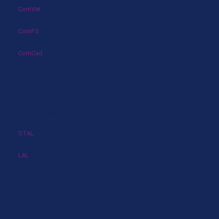
ComVet
ComFS
ComCad
Nos revues
STAL
LAL
En plus