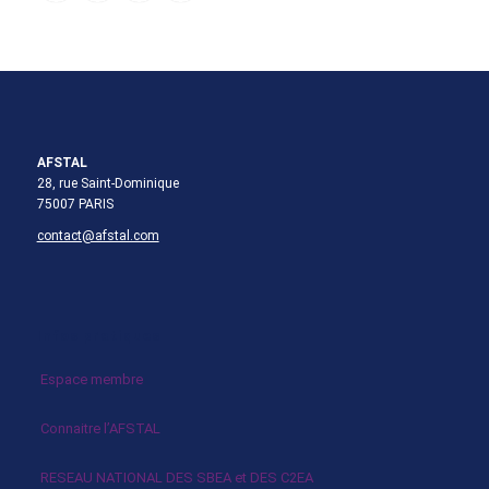
AFSTAL
28, rue Saint-Dominique
75007 PARIS
contact@afstal.com
Infos pratiques
Espace membre
Connaitre l’AFSTAL
RESEAU NATIONAL DES SBEA et DES C2EA