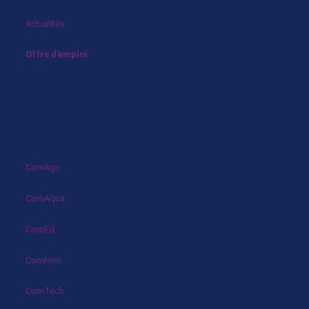
Actualités
Offre d’emploi
Les commissions
ComAgri
ComAqua
ComEd
ComPrim
ComTech