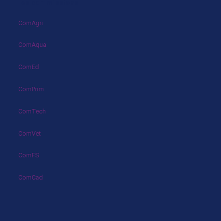
Les commissions
ComAgri
ComAqua
ComEd
ComPrim
ComTech
ComVet
ComFS
ComCad