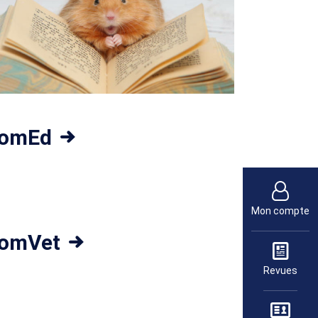
omEd
Mon compte
omVet
Revues