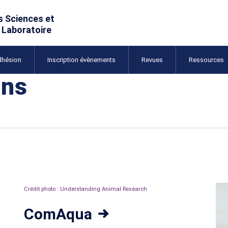
dhésion
Inscription évènements
Revues
Ressources
ons
Crédit photo : Understanding Animal Research
ComAqua