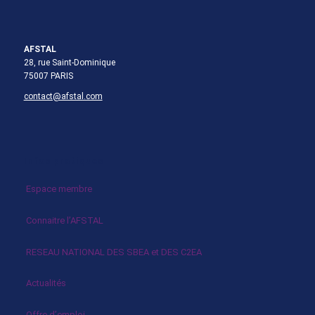
AFSTAL
28, rue Saint-Dominique
75007 PARIS
contact@afstal.com
Infos pratiques
Espace membre
Connaitre l’AFSTAL
RESEAU NATIONAL DES SBEA et DES C2EA
Actualités
Offre d’emploi