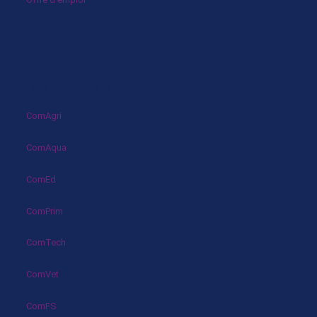
Les commissions
ComAgri
ComAqua
ComEd
ComPrim
ComTech
ComVet
ComFS